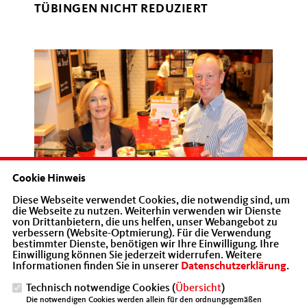
TÜBINGEN NICHT REDUZIERT
Cookie Hinweis
Diese Webseite verwendet Cookies, die notwendig sind, um
die Webseite zu nutzen. Weiterhin verwenden wir Dienste
von Drittanbietern, die uns helfen, unser Webangebot zu
Foto Babette Lichtenstein van Lengerich, stv. Vorsitzende
verbessern (Website-Optmierung). Für die Verwendung
der MIT Münster, betreibt zusammen mit ihrem Mann
bestimmter Dienste, benötigen wir Ihre Einwilligung. Ihre
Einwilligung können Sie jederzeit widerrufen. Weitere
Heinrich van Lengerich mehrere Bäckereifilialen in
Informationen finden Sie in unserer
Datenschutzerklärung
.
Niedersachsen und NRW. engagiert sich seit Jahren im
Deutschen Bäckerhandwerk für das Thema Mehr
Technisch notwendige Cookies (
Übersicht
)
Die notwendigen Cookies werden allein für den ordnungsgemäßen